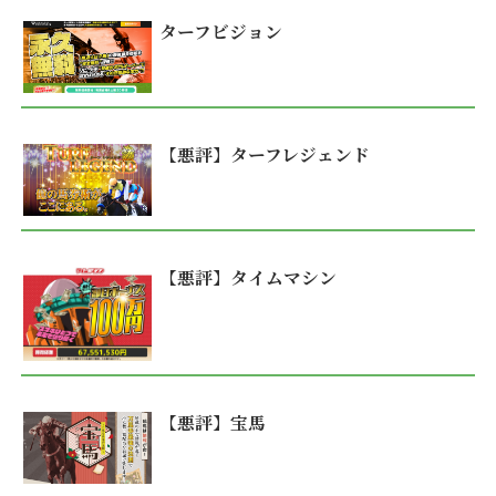
ターフビジョン
【悪評】ターフレジェンド
【悪評】タイムマシン
【悪評】宝馬