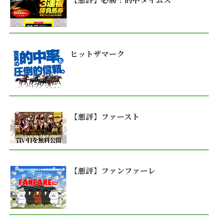
ヒットザマーク
【悪評】ファースト
【悪評】ファンファーレ