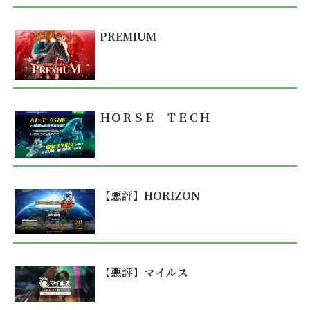
PREMIUM
ＨＯＲＳＥ ＴＥＣＨ
【悪評】HORIZON
【悪評】マイルス