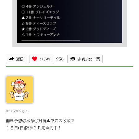
956
返信
いいね
非表示に一票
0px5909さん
無料予想◎本命〇対抗▲単穴の３頭で
１５日(日)阪神２Ｒ完全的中！