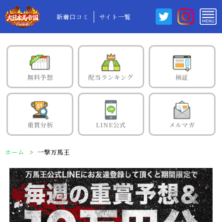
新着口コミ
サイト一覧
無料予想
配当ランキング
検証
重賞分析
LINE公式
メルマガ
ホーム
一撃万馬王