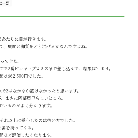
に一票
、6あたりに目が行きます。
て、展開と脚質をどう混ぜるかなんですよね。
やってきた。
で2番ピンキープロミスまで差し込んで、結果は2-10-4。
額は662,500円でした。
頭で2はなかなか置けなかったと思います。
が、まさに阿部辰巳らしいところ。
でいるのがよく分かります。
、それ以上に感心したのは拾い方でした。
2番を持ってくる。
間ほど評価したくなります。