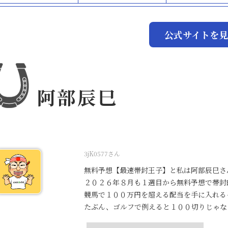
公式サイトを
阿部辰巳
3jK0577さん
無料予想【最速帯封王子】と私は阿部辰巳さ
２０２６年８月も１週目から無料予想で帯封
競馬で１００万円を超える配当を手に入れる
たぶん、ゴルフで例えると１００切りじゃな