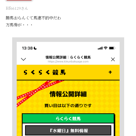
Hf66129さん
勝馬おらんくて馬連不的中だわ
万馬券が・・・