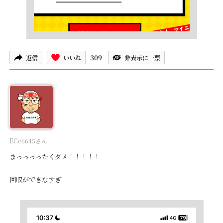
309
返信
いいね
非表示に一票
ECc6645さん
まっっっったくダメ！！！！！
回収ができなすぎ