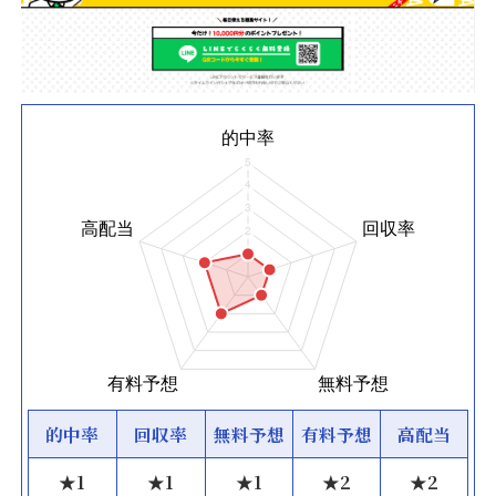
的中率
回収率
無料予想
有料予想
高配当
★
1
★
1
★
1
★
2
★
2