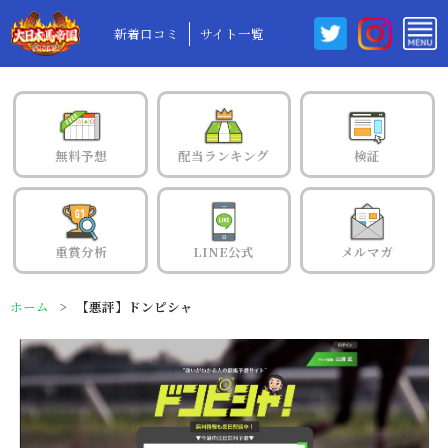
新着口コミ
サイト一覧
無料予想
配当ランキング
検証
重賞分析
LINE公式
メルマガ
ホーム
【悪評】ドンピシャ