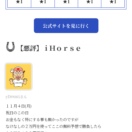
★
1
★
1
★
1
★
1
★
1
公式サイトを見に行く
【悪評】ｉＨｏｒｓｅ
yDt9085さん
１１月４日(月)
祝日のこの日
お金もなく特にする事も無かったのですが
なけなしの２万円を使ってここの無料予想で勝負したら