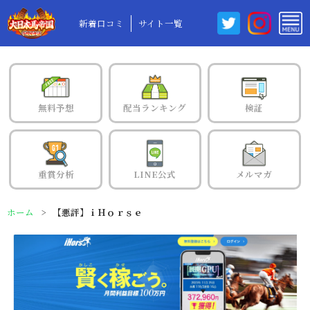
新着口コミ
サイト一覧
無料予想
配当ランキング
検証
重賞分析
LINE公式
メルマガ
ホーム
【悪評】ｉＨｏｒｓｅ